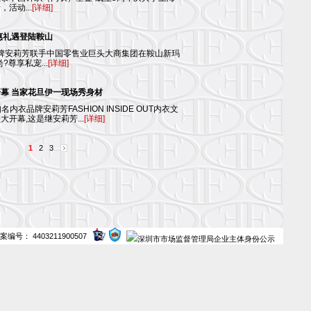
活动...
[详细]
惠礼遇登陆鞍山
导品牌安莉芳联手中国零售业巨头大商集团在鞍山新玛
尊享私宠...
[详细]
幕 当家花旦伊一现场秀身材
名内衣品牌安莉芳FASHION INSIDE OUT内衣文
开幕,这是继安莉芳...
[详细]
1
2
3
案编号： 4403211900507