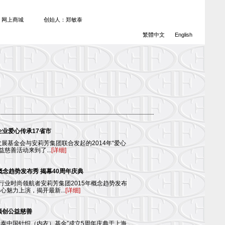
网上商城
创始人：郑敏泰
繁體中文
English
企业爱心传承17省市
展基金会与安莉芳集团联合发起的2014年“爱心
益慈善活动来到了...
[详细]
”概念趋势发布秀 揭幕40周年庆典
内衣行业时尚领航者安莉芳集团2015年概念趋势发布
魅力上演，揭开最新...
[详细]
领创公益慈善
“郑敏泰中国针织（内衣）基金”成立5周年庆典于上海