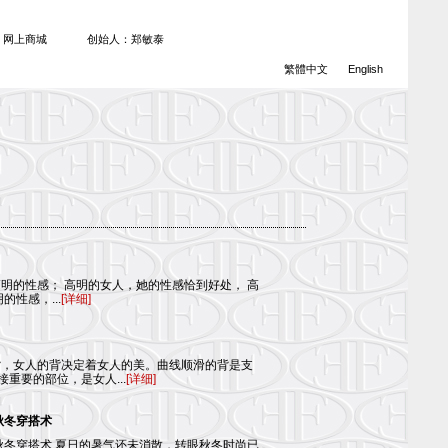
网上商城
创始人：郑敏泰
繁體中文
English
明的性感； 高明的女人，她的性感恰到好处， 高
的性感，...
[详细]
背，女人的背决定着女人的美。曲线顺滑的背是支
重要的部位，是女人...
[详细]
秋冬穿搭术
秋冬穿搭术 夏日的暑气还未消散，转眼秋冬时尚已