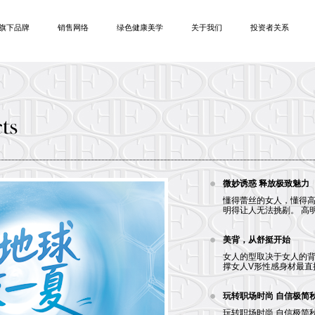
旗下品牌
销售网络
绿色健康美学
关于我们
投资者关系
微妙诱惑 释放极致魅力
懂得蕾丝的女人，懂得高
明得让人无法挑剔。 高明
美背，从舒挺开始
女人的型取决于女人的
撑女人V形性感身材最直接
玩转职场时尚 自信极简
玩转职场时尚 自信极简