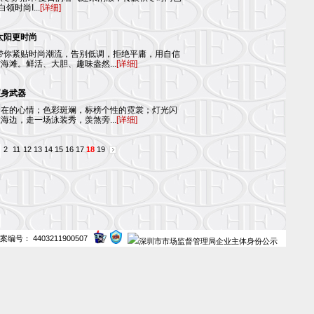
领时尚I...
[详细]
太阳更时尚
芳带你紧贴时尚潮流，告别低调，拒绝平庸，用自信
海滩。鲜活、大胆、趣味盎然...
[详细]
瘦身武器
自在的心情；色彩斑斓，标榜个性的霓裳；灯光闪
海边，走一场泳装秀，羡煞旁...
[详细]
2
11
12
13
14
15
16
17
18
19
案编号： 4403211900507