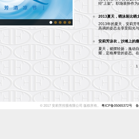
经“上架”。职场装扮作为白
2013夏天，晒泳装比晒
2013年的夏天，安莉
高调的姿态去享受阳光与
安莉芳泳衣，沙滩上的
夏天，裙摆轻扬，逸动
耀，定格摩登的姿态。在
1
© 2017 安莉芳控股有限公司 版权所有。
粤ICP备05065372号
备