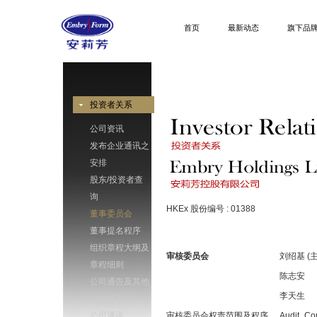
首页
最新动态
旗下品
投资者关系
公司资讯
发布企业通讯之
安排
股东/投资者查
询
HKEx 股份编号 : 01388
董事委员会
董事提名程序
董事委员会
组织章程大纲及
审核委员会
刘绍基 (
章程细则
陈志安
公司通告及其他
李天生
股东通讯
公司通函
审核委员会权责范围及程序
Audit_Co