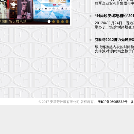
领军企业安莉芳集团与中国
“时尚蜕变•感恩相约”2
2年中国时尚大典活动
2012年11月24日，
举办了一场以“时尚蜕变.感
芬狄诗2012魔力先锋派
续成都掀起内衣的时尚旋风
先锋派对”的时尚之旅于广
© 2017 安莉芳控股有限公司 版权所有。
粤ICP备05065372号
备