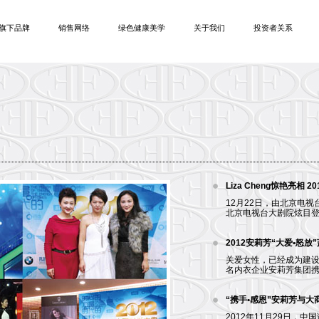
旗下品牌
销售网络
绿色健康美学
关于我们
投资者关系
Liza Cheng惊艳亮相
12月22日，由北京电视
北京电视台大剧院炫目登场。
2012安莉芳“大爱•怒
关爱女性，已经成为建设
名内衣企业安莉芳集团携
“携手•感恩”安莉芳与
2012年11月29日，