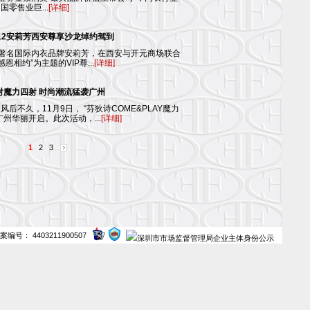
零售业巨...
[详细]
012安莉芳西安尊享沙龙绰约驾到
香港著名国际内衣品牌安莉芳，在西安与开元商场联合
恩相约”为主题的VIP尊...
[详细]
对魔力四射 时尚潮流猛袭广州
后不久，11月9日， “芬狄诗COME&PLAY魔力
州华丽开启。此次活动，...
[详细]
1
2
3
案编号： 4403211900507