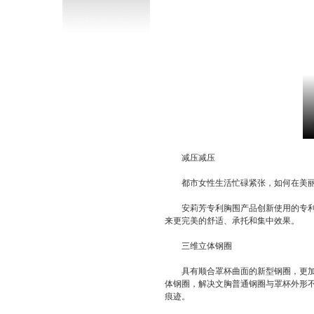
减压减压
都市女性生活忙碌紧张，如何在美
安莉芳专利胸围产品创新使用的专
来更完美的舒适、承托和集中效果。
三维立体钢圈
具有顺合罩杯曲面的新型钢圈，更
体钢圈，解决文胸普通钢圈与罩杯外形
痕迹。