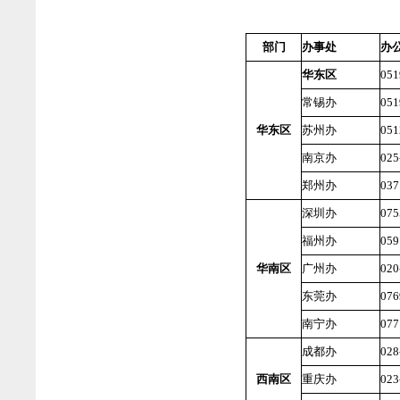
部门
办事处
办
华东区
05
常锡办
051
华东区
苏州办
051
南京办
025
郑州办
037
深圳办
075
福州办
059
华南区
广州办
020
东莞办
076
南宁办
077
成都办
028
西南区
重庆办
023