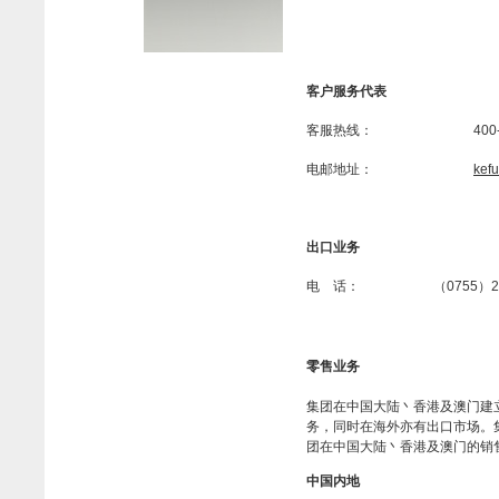
客户服务代表
客服热线：
400
电邮地址：
kef
出口业务
电 话： （0755）258
零售业务
集团在中国大陆丶香港及澳门建
务，同时在海外亦有出口市场。集
团在中国大陆丶香港及澳门的销售点
中国内地