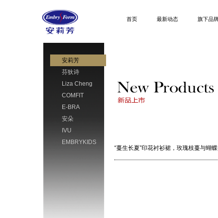
首页
最新动态
旗下品
安莉芳
芬狄诗
Liza Cheng
COMFIT
E-BRA
安朵
IVU
EMBRYKIDS
“蔓生长夏”印花衬衫裙，玫瑰枝蔓与蝴